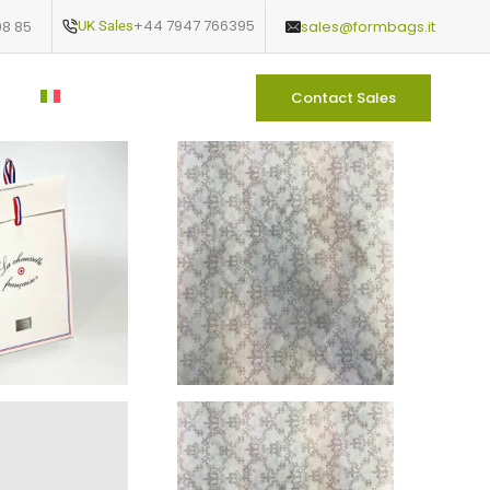
+44 7947 766395
98 85
sales@formbags.it
UK Sales
s
Contact Sales