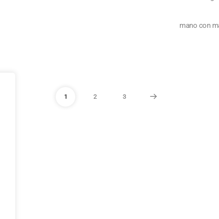
mano con m
1
2
3