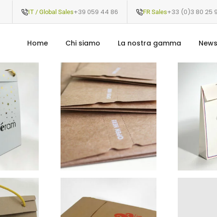
+39 059 44 86
+33 (0)3 80 25 
IT / Global Sales
FR Sales
Home
Chi siamo
La nostra gamma
New