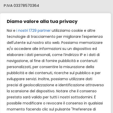
P.IVA 03378570364
Via del Commercio, 2 41043 Formigine (MO) Italy
Diamo valore alla tua privacy
IT / Global Sales
+39 0594486
Noi e
i nostri 1729 partner
utilizziamo cookie e altre
FR Sales
+33 0380259885
tecnologie di tracciamento per migliorare l'esperienza
UK Sales
+44 7947 766395
dell'utente sul nostro sito web. Possiamo memorizzare
e/o accedere alle informazioni su un dispositivo ed
Fax: +39 059 55 60 54
elaborare i dati personali, come l’indirizzo IP e i dati di
navigazione, al fine di fornire pubblicità e contenuti
General enquiries:
info@formbags.it
personalizzati, per consentire la misurazione della
pubblicità e dei contenuti, ricerche sul pubblico e per
Sales enquiries:
sales@formbags.it
sviluppare servizi. Inoltre, possiamo utilizzare dati
precisi di geolocalizzazione e identificazione attraverso
Follow us on Instagram
la scansione del dispositivo. Notare che il consenso
prestato sarà valido per tutti i nostri sottodomini. È
Follow us on LinkedIn
possibile modificare o revocare il consenso in qualsiasi
momento facendo clic sul pulsante "Preferenze di